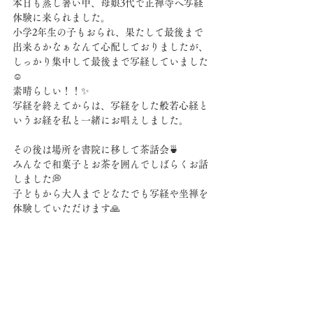
本日も蒸し暑い中、母娘3代で正禅寺へ写経
体験に来られました。
小学2年生の子もおられ、果たして最後まで
出来るかなぁなんて心配しておりましたが、
しっかり集中して最後まで写経していました
☺️
素晴らしい！！✨
写経を終えてからは、写経をした般若心経と
いうお経を私と一緒にお唱えしました。
その後は場所を書院に移して茶話会🍵
みんなで和菓子とお茶を囲んでしばらくお話
しました💭
子どもから大人までどなたでも写経や坐禅を
体験していただけます🙏