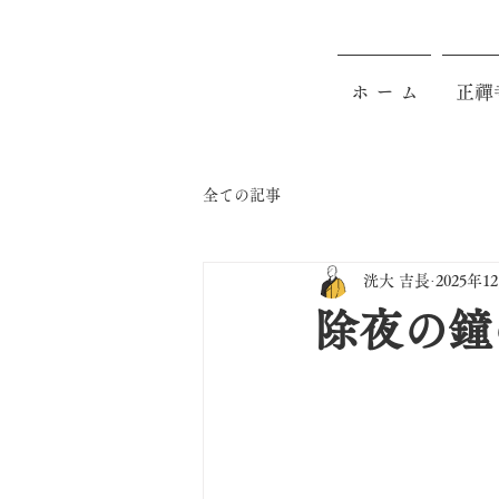
ホ ー ム
正禪
全ての記事
洸大 吉長
2025年1
除夜の鐘