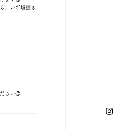
ら、いざ鐘撞き
ださい😊