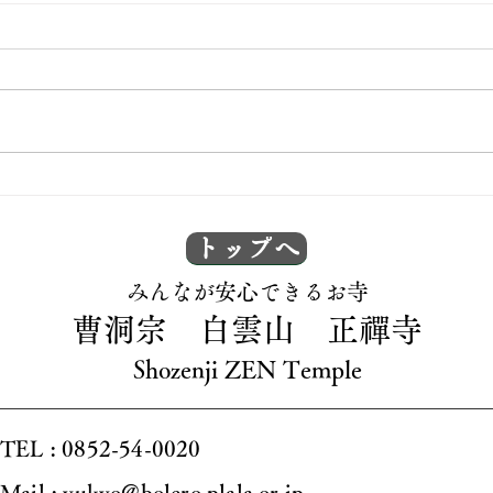
坐禅
坐禅・写経体験に来られまし
た！
トップへ
​みんなが安心できるお寺
曹洞宗 白雲山 正禪寺
Shozenji ZEN Temple
TEL : 0852-54-0020
Mail : yukyo@bolero.plala.or.jp