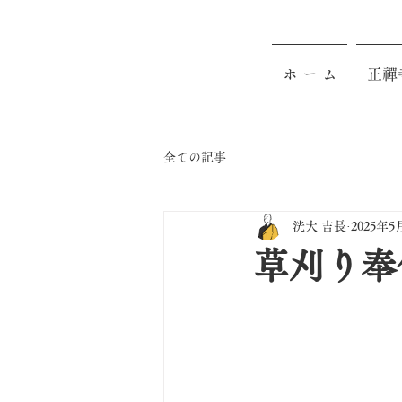
ホ ー ム
正禪
全ての記事
洸大 吉長
2025年5
草刈り奉