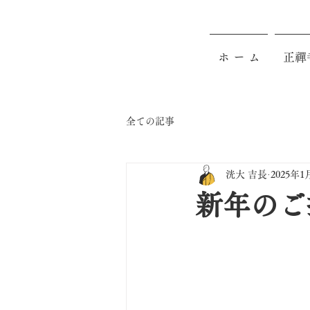
ホ ー ム
正禪
全ての記事
洸大 吉長
2025年1
新年のご