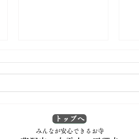
出張坐禅会！
坐禅
トップへ
​みんなが安心できるお寺