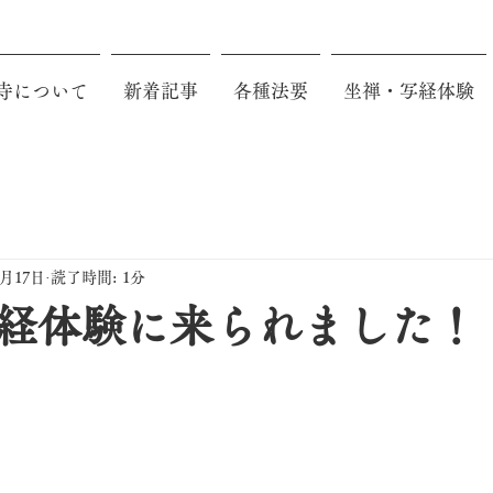
寺について
新着記事
各種法要
坐禅・写経体験
0月17日
読了時間: 1分
経体験に来られました！