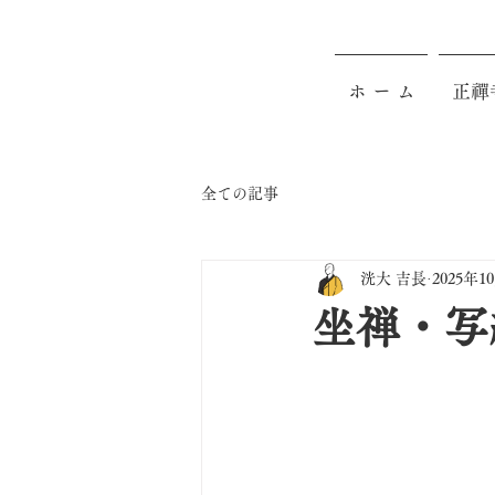
ホ ー ム
正禪
全ての記事
洸大 吉長
2025年1
坐禅・写