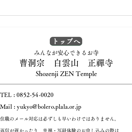
坐禅
坐禅・写経体験に来られまし
た！
トップへ
​みんなが安心できるお寺
曹洞宗 白雲山 正禪寺
Shozenji ZEN Temple
TEL : 0852-54-0020
Mail : yukyo@bolero.plala.or.jp
住職のメール対応は必ずしも早いわけではありません。
返信が遅かったり、坐禅・写経体験のお申し込みの際は