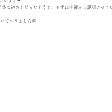
います☂️ 
経共に初めてだったそうで、まずは坐禅から説明させてい
いておりました💭 