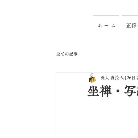
ホ ー ム
正禪
全ての記事
洸大 吉長
6月26日
坐禅・写