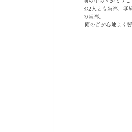
雨の中ありがとうござ
お2人とも坐禅、写
の坐禅。
 雨の音が心地よく響