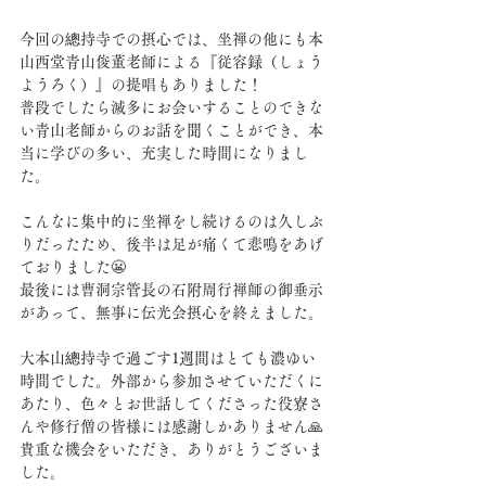
今回の總持寺での摂心では、坐禅の他にも本
山西堂青山俊董老師による『従容録（しょう
ようろく）』の提唱もありました！
普段でしたら滅多にお会いすることのできな
い青山老師からのお話を聞くことができ、本
当に学びの多い、充実した時間になりまし
た。
こんなに集中的に坐禅をし続けるのは久しぶ
りだったため、後半は足が痛くて悲鳴をあげ
ておりました😬
最後には曹洞宗管長の石附周行禅師の御垂示
があって、無事に伝光会摂心を終えました。
大本山總持寺で過ごす1週間はとても濃ゆい
時間でした。外部から参加させていただくに
あたり、色々とお世話してくださった役寮さ
んや修行僧の皆様には感謝しかありません🙏
貴重な機会をいただき、ありがとうございま
した。