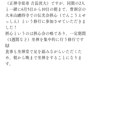
（正禅寺徒弟 吉長洸大）ですが、同期の2人
と一緒に6月5日から10日の朝まで、曹洞宗の
大本山總持寺での伝光会摂心（でんこうえせ
っしん）という修行に参加させていただきま
した！
摂心というのは摂心会の略であり、一定期間
（1週間など）坐禅を集中的に行う修行です
🙌
食事も坐禅堂で足を組みながらいただくた
め、朝から晩まで坐禅をすることになりま
す。